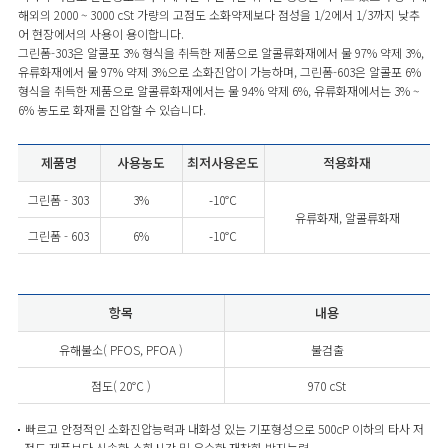
해외의 2000 ~ 3000 cSt 가량의 고점도 소화약제보다 점성을 1/2에서 1/3까지 낮추
어 현장에서의 사용이 용이합니다.
그린폼-303은 알콜포 3% 형식을 취득한 제품으로 알콜류화재에서 물 97% 약제 3%,
유류화재에서 물 97% 약제 3%으로 소화진압이 가능하며, 그린폼-603은 알콜포 6%
형식을 취득한 제품으로 알콜류화재에서는 물 94% 약제 6%, 유류화재에서는 3% ~
6% 농도로 화재를 진압할 수 있습니다.
제품명
사용농도
최저사용온도
적용화재
그린폼 - 303
3%
-10℃
유류화재, 알콜류화재
그린폼 - 603
6%
-10℃
항목
내용
유해불소( PFOS, PFOA )
불검출
점도( 20℃ )
970 cSt
빠르고 안정적인 소화진압능력과 내화성 있는 기포형성으로 500cP 이하의 타사 저
점도 제품보다 신속한 소화시간 및 우수한 재착화 방지능력