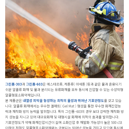
그린폼-303
과
그린폼-603
은 에스테르류, 케톤류( 아세톤 )등과 같은 물과 혼용되기
쉬운 알콜류 화재 및 물과 분리되는 유류화재를 모두 동시에 진압할 수 있는 수성막형
알콜형포소화약제입니다.
본 제품군은
내열성 피막을 형성하는 최적의 물성과 뛰어난 기포안정도
를 갖고 있습
니다. 알콜류 화재에서는 우수한 겔매트( Gel Mat ) 형성을 통한 우수한 화재진압능
력과 재착화 방지 능력을 발휘합니다. 특히 그린폼–603의 경우 보다 강력한 재착화 방
지 성능을 지니고 있어 대규모화재 및 대형시설 화재에 최적의 효과를 발휘합니다.
기포안정도가 약해 화재진압시간이 길며 소화진압 후 재발화 가능성이 높은 500 cSt
이하의 저점도 알콜형포소화약제와는 구분되는 뛰어난 성능을 가지고 있으며 동시에