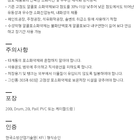
기존 고점도 알콜포 소화약제보다 점도를 30% 이상 낮추어 낮은 점도에서도 뛰어난
유동성과 우수한 소화진압능력, 내화성의 제품
페인트공장, 주정공장, 석유화학공장, 솔벤트 취급소 등에 사용하기 적합
수성막형 알콜포소화약제는 불화단백포계 알콜포보다 내구연한이 길어 보다 안심
하고 장기간 사용 가능
주의사항
타계통의 포소화약제와 혼합하지 말아야 합니다.
사용온도 범위에 주의하고 직사광선을 피하도록 합니다.
저장용기 및 탱크는 외부에서 이물질이 유입되지 않도록 밀봉하여야 합니다.
그린폼-303과 603은 고점성 포소화약제로 보온저장 시설을 갖추어야 합니다.
포장
200L Drum, 20L Pail( PVC 또는 케미컬드럼 )
인증
한국소방산업기술원( KFI ) 형식승인